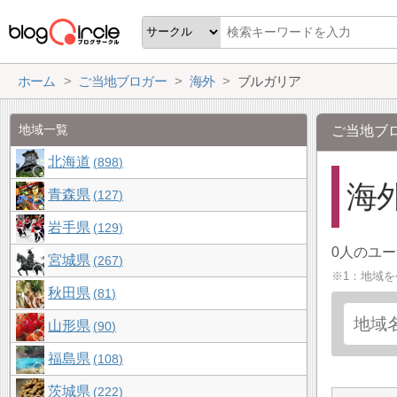
ホーム
ご当地ブロガー
海外
ブルガリア
地域一覧
ご当地ブ
北海道
898
海外
青森県
127
岩手県
129
0人のユ
宮城県
267
※1：地域
秋田県
81
山形県
90
福島県
108
茨城県
222