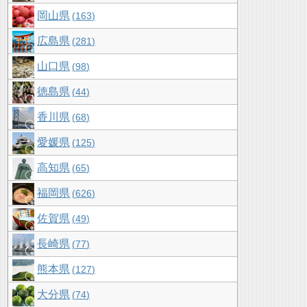
岡山県
163
広島県
281
山口県
98
徳島県
44
香川県
68
愛媛県
125
高知県
65
福岡県
626
佐賀県
49
長崎県
77
熊本県
127
大分県
74