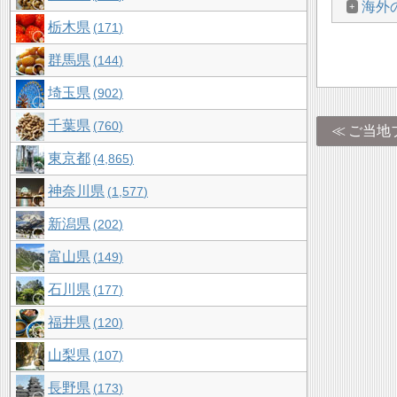
海外
栃木県
171
群馬県
144
埼玉県
902
千葉県
760
ご当地
東京都
4,865
神奈川県
1,577
新潟県
202
富山県
149
石川県
177
福井県
120
山梨県
107
長野県
173