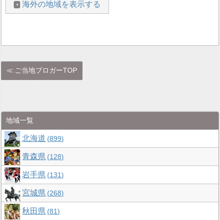
海外の地域を表示する
ご当地ブロガーTOP
地域一覧
北海道
899
青森県
128
岩手県
131
宮城県
268
秋田県
81