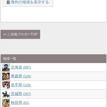
海外の地域を表示する
ご当地ブロガーTOP
地域一覧
北海道
897
青森県
126
岩手県
129
宮城県
267
秋田県
81