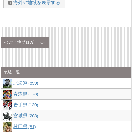
海外の地域を表示する
ご当地ブロガーTOP
地域一覧
北海道
899
青森県
128
岩手県
130
宮城県
268
秋田県
81