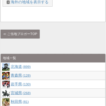
海外の地域を表示する
ご当地ブロガーTOP
地域一覧
北海道
899
青森県
128
岩手県
130
宮城県
268
秋田県
81