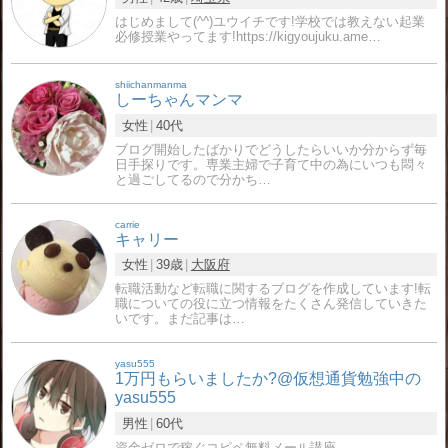
はじめまして(^^)ユウイチです!学校では教えない起業
必修授業やってます!https://kigyoujuku.ame…
shiichanmanma
しーちゃんマンマ
女性
40代
ブログ開始したばかりでどうしたらいいか分からず毎
日手探りです。専業主婦で子育て中の為にいつも悶々
と過ごしてるので分かち…
carrie
キャリー
女性
39歳
大阪府
転職活動など転職に関するブログを作成しています!転
職についての役に立つ情報をたくさん発信していきた
いです。まだ記事は…
yasu555
1万円もらいましたか?@仮想通貨勉強中の
yasu555
男性
60代
資金ゼロで稼ぐコピペ無料メール講座