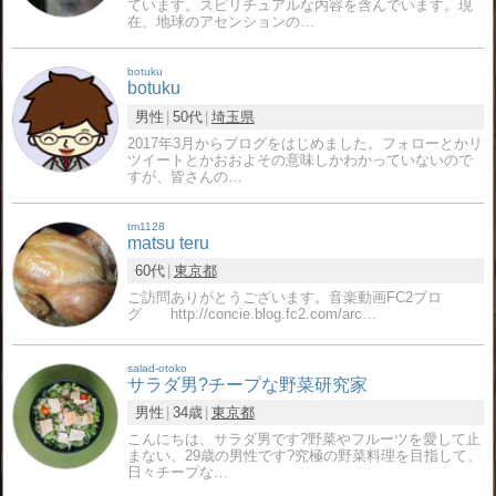
ています。スピリチュアルな内容を含んでいます。現
在、地球のアセンションの…
botuku
botuku
男性
50代
埼玉県
2017年3月からブログをはじめました。フォローとかリ
ツイートとかおおよその意味しかわかっていないので
すが、皆さんの…
tm1128
matsu teru
60代
東京都
ご訪問ありがとうございます。音楽動画FC2ブロ
グ http://concie.blog.fc2.com/arc…
salad-otoko
サラダ男?チープな野菜研究家
男性
34歳
東京都
こんにちは、サラダ男です?野菜やフルーツを愛して止
まない、29歳の男性です?究極の野菜料理を目指して、
日々チープな…