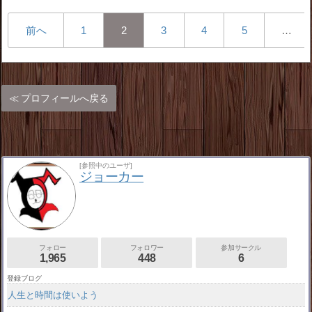
前へ
1
2
3
4
5
…
プロフィールへ戻る
[参照中のユーザ]
ジョーカー
フォロー
フォロワー
参加サークル
1,965
448
6
登録ブログ
人生と時間は使いよう