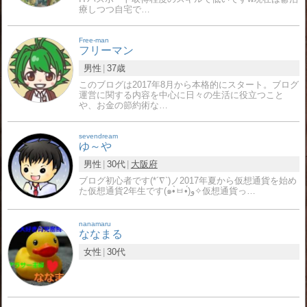
療しつつ自宅で…
Free-man
フリーマン
男性
37歳
このブログは2017年8月から本格的にスタート。ブログ
運営に関する内容を中心に日々の生活に役立つこと
や、お金の節約術な…
sevendream
ゆ～や
男性
30代
大阪府
ブログ初心者です(*´∇`)ノ2017年夏から仮想通貨を始め
た仮想通貨2年生です(๑•̀ㅂ•́)و✧仮想通貨っ…
nanamaru
ななまる
女性
30代