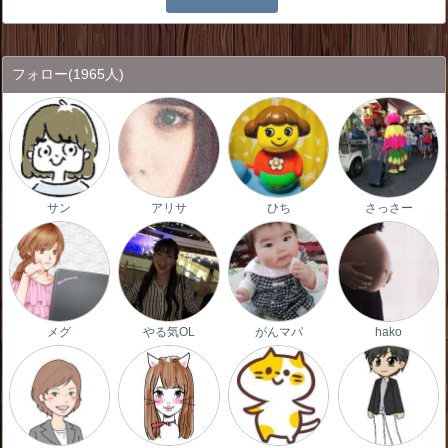
フォロー
(1965人)
サン
アリサ
ひち
さっさー
メグ
やる気OL
がんマパ
hako