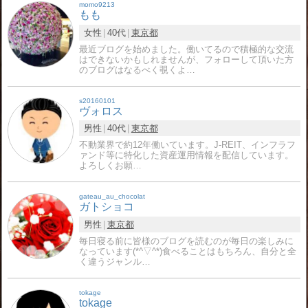
momo9213
もも
女性
40代
東京都
最近ブログを始めました。働いてるので積極的な交流
はできないかもしれませんが、フォローして頂いた方
のブログはなるべく覗くよ…
s20160101
ヴォロス
男性
40代
東京都
不動業界で約12年働いています。J-REIT、インフラフ
ァンド等に特化した資産運用情報を配信しています。
よろしくお願…
gateau_au_chocolat
ガトショコ
男性
東京都
毎日寝る前に皆様のブログを読むのが毎日の楽しみに
なっています(*^▽^*)食べることはもちろん、自分と全
く違うジャンル…
tokage
tokage