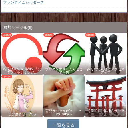
ファンタイムシッターズ
参加サークル
(6)
相乗効果でWINWIN!「は
ブログを更新したらここ
みんなで気軽にアクセス
てブ・ランキング…
で報告
アップ
育児サークル(^^♪ 〜
【公式】中国地方サーク
自分磨きサークル
My Baby〜
ル
一覧を見る