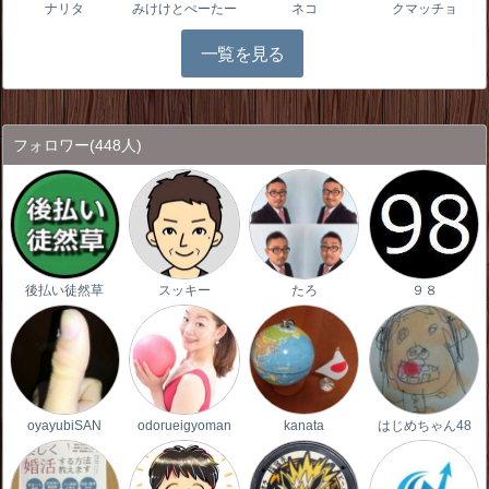
ナリタ
みけけとぺーたー
ネコ
クマッチョ
一覧を見る
フォロワー
(448人)
後払い徒然草
スッキー
たろ
９８
oyayubiSAN
odorueigyoman
kanata
はじめちゃん48