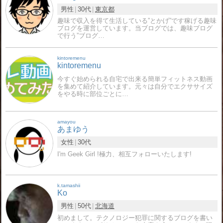
男性
30代
東京都
趣味で収入を得て生活している”とかげ”です稼げる趣味
ブログを運営しています。当ブログでは、趣味ブログ
で行う”ブログ…
kintoremenu
kintoremenu
今すぐ始められる自宅で出来る簡単フィットネス動画
を集めて紹介しています。元々は自分でエクササイズ
をやる時に部位ごとに…
amayou
あまゆう
女性
30代
I'm Geek Girl !極力、相互フォローいたします!
k.tamashii
Ko
男性
50代
北海道
初めまして。テクノロジー犯罪に関するブログを書い