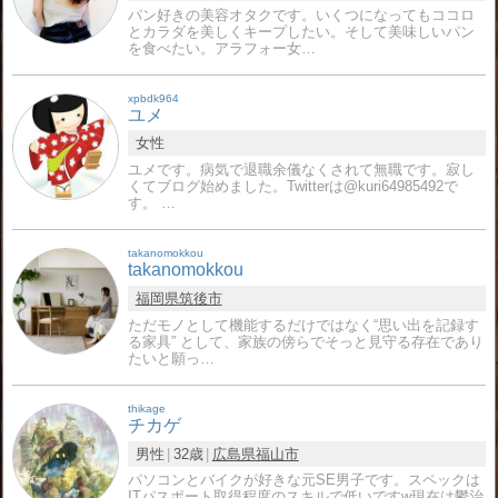
パン好きの美容オタクです。いくつになってもココロ
とカラダを美しくキープしたい。そして美味しいパン
を食べたい。アラフォー女…
xpbdk964
ユメ
女性
ユメです。病気で退職余儀なくされて無職です。寂し
くてブログ始めました。Twitterは@kuri64985492で
す。 …
takanomokkou
takanomokkou
福岡県
筑後市
ただモノとして機能するだけではなく“思い出を記録す
る家具” として、家族の傍らでそっと見守る存在であり
たいと願っ…
thikage
チカゲ
男性
32歳
広島県
福山市
パソコンとバイクが好きな元SE男子です。スペックは
ITパスポート取得程度のスキルで低いですw現在は鬱治