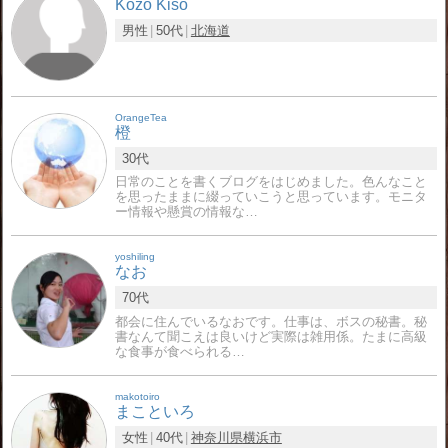
Kozo Kiso
男性
50代
北海道
OrangeTea
橙
30代
日常のことを書くブログをはじめました。色んなこと
を思ったままに綴っていこうと思っています。モニタ
ー情報や懸賞の情報な…
yoshiling
なお
70代
都会に住んでいるなおです。仕事は、ボスの秘書。秘
書なんて聞こえは良いけど実際は雑用係。たまに高級
な食事が食べられる…
makotoiro
まこといろ
女性
40代
神奈川県
横浜市