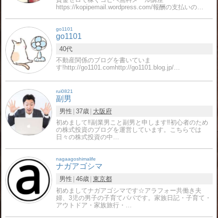
https://kopipemail.wordpress.com/報酬の支払いの…
go1101
go1101
40代
不動産関係のブログを書いていま
す!http://go1101.comhttp://go1101.blog.jp/…
rui0821
副男
男性
37歳
大阪府
初めまして‼副業男こと副男と申します‼初心者のため
の株式投資のブログを運営しています。こちらでは
日々の株式投資の中…
nagaagoshimalife
ナガアゴシマ
男性
46歳
東京都
初めましてナガアゴシマです☆アラフォー共働き夫
婦、3児の男子の子育てパパです。家族日記・子育て・
アウトドア・家族旅行・…