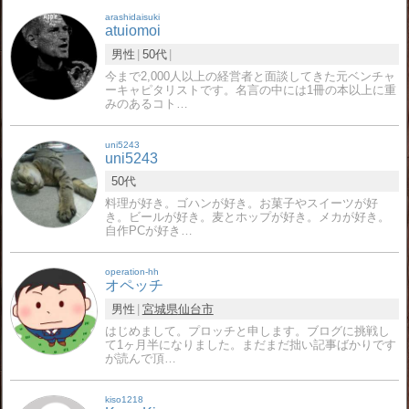
arashidaisuki
atuiomoi
男性
50代
今まで2,000人以上の経営者と面談してきた元ベンチャ
ーキャピタリストです。名言の中には1冊の本以上に重
みのあるコト…
uni5243
uni5243
50代
料理が好き。ゴハンが好き。お菓子やスイーツが好
き。ビールが好き。麦とホップが好き。メカが好き。
自作PCが好き…
operation-hh
オペッチ
男性
宮城県
仙台市
はじめまして。プロッチと申します。ブログに挑戦し
て1ヶ月半になりました。まだまだ拙い記事ばかりです
が読んで頂…
kiso1218