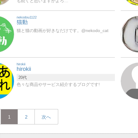
も続くと思いますがよろ…
nekodou1122
猫動
猫と猫の動画が好きなだけです。@nekodo_cat
hirokii
hirokii
20代
色々な商品やサービス紹介するブログです!
1
2
次へ