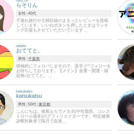
raso_rin
らそりん
女性
40代
子連れ旅行や主婦目線のまるっとレビューを投稿
しています。いいねボタンを押したときはランキ
ング応援もさせていただいています…
oteteto
おててと。
男性
千葉県
積極的にフォロバしますので、是非 (^^フォローを
お待ちしております。【メイン】金運・開運・縁
起物♪おててと。…
katsukatsu
katsukatsu
男性
50代
東京都
こんにちは。痛風もちでメタボ(中性脂肪、コレス
トロール過多)のアフィリエイターです。特定健康
診断対象者で隔月で血液…