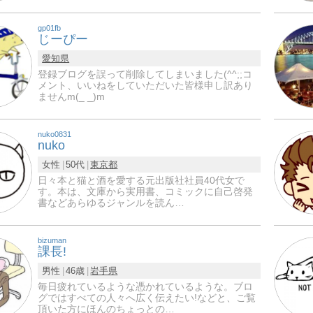
gp01fb
じーぴー
愛知県
登録ブログを誤って削除してしまいました(^^;;コ
メント、いいねをしていただいた皆様申し訳あり
ませんm(_ _)m
nuko0831
nuko
女性
50代
東京都
日々本と猫と酒を愛する元出版社社員40代女で
す。本は、文庫から実用書、コミックに自己啓発
書などあらゆるジャンルを読ん…
bizuman
課長!
男性
46歳
岩手県
毎日疲れているような憑かれているような。ブロ
グではすべての人々へ広く伝えたい!などと、ご覧
頂いた方にほんのちょっとの…