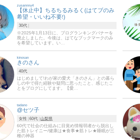
zusannnu4
【休止中】ちるちるみるく(はてブのみ
希望・いいね不要!)
30代
※2025年1月13日に、ブログランキングバナーを
廃止しました。今後は、はてなブックマークのみ
を希望しています。い…
kinosan
きのさん
40代
はじめまして!わが家の愛犬「きのさん」との暮ら
しの中で得た経験や疑問に思ったこと、感じたこ
とをブログにしてます。【愛…
tadano
@セツ子
女性
60代
山梨県
60代で社会の仕組みに目覚め情報弱者から脱出し
た筋トレイニー/健康は★食事★筋トレ★睡眠が三
種の神器