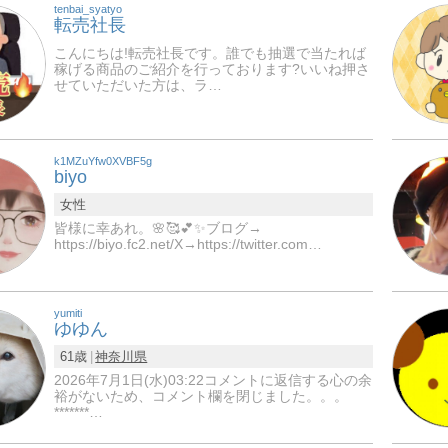
tenbai_syatyo
転売社長
こんにちは!転売社長です。誰でも抽選で当たれば
稼げる商品のご紹介を行っております?いいね押さ
せていただいた方は、ラ…
k1MZuYfw0XVBF5g
biyo
女性
皆様に幸あれ。🌸🥰💕✨ブログ→
https://biyo.fc2.net/X→https://twitter.com…
yumiti
ゆゆん
61歳
神奈川県
2026年7月1日(水)03:22コメントに返信する心の余
裕がないため、コメント欄を閉じました。。。
*******…