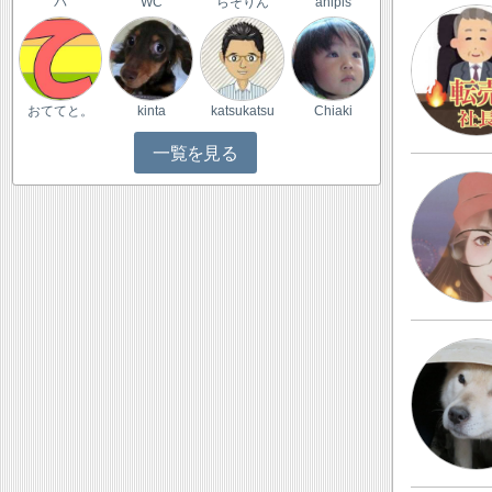
パ
WC
らそりん
anipis
おててと。
kinta
katsukatsu
Chiaki
一覧を見る