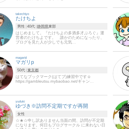
takechiyo
たけちよ
男性
40代
静岡県
東部
はじめまして。『たけちよの多酒多才ぶろぐ』運
営者のたけちよです。 誰かのためになったり、
ブログを見た人が少しでも元気…
magarid
マガリp
50代
東京都
はてなブックマーク(はてブ)練習中です☺️
https://gambleutsu.mybaobao.net/ギャン…
yuduki
ゆづき※訪問不定期ですが再開
女性
☆★☆申し訳ありません当面の間、訪問が不定期
になります。何日もブログサークル に来れない日