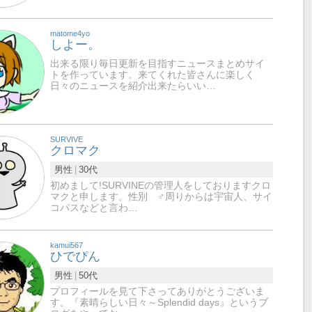
matome4yo
しよー。
出来る限り毎日更新を目指すニュースまとめサイ
トを作っています。来てくれた皆さんに楽しく
日々のニュースを紹介出来たらいい…
SURVIVE
クロマク
男性
30代
初めまして!SURVINEの管理人をしておりますクロ
マクと申します。性別 ♂周りからは宇宙人、サイ
コパスなどと言わ…
kamui567
ひでぴん
男性
50代
プロフィールを見て下さってありがとうございま
す。『素晴らしい日々～Splendid days』というブ