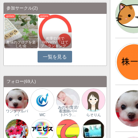
参加サークル
(2)
相乗効果で
趣味のブログを楽
WINWIN!「はて
しむ会
ブ・ランキング…
一覧を見る
フォロー
(69人)
みのり/育児/
ワンダフルパ
看護師パー
パ
WC
ト/ベラ…
らそりん