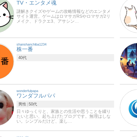
TV・エンタメ魂
謎解きクイズやゲームの攻略情報などのエンタメ
サイト運営。ゲームはロマサガRSやロマサガ2リ
メイク、ドラクエ3、アサシン…
shanshanchiba1234
株一番
40代
wonderfulpapa
ワンダフルパパ
男性
50代
日々ゆっくりと、家族との生活や思うことを綴り
たいと思い、起ち上げたブログです。無理はしな
い。シンプルだけど、楽し…