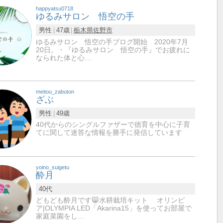
happyatsu0718
ゆるみサロン 悟空の手
男性
47歳
栃木県
佐野市
ゆるみサロン 悟空の手ブログ開始 2020年7月
20日。・『ゆるみサロン 悟空の手』でお疲れに
なられた体と心…
meitou_zabuton
ざぶ
男性
49歳
40代からのシングルファザーで徳育を中心に子育
てに関して迷答な情報を勝手に発信しています
yoino_suigetu
酔月
40代
どもども酔月です😸水耕栽培キット オリンピ
ア|OLYMPIA LED「Akarina15」を使ってお部屋で
家庭菜園をし…