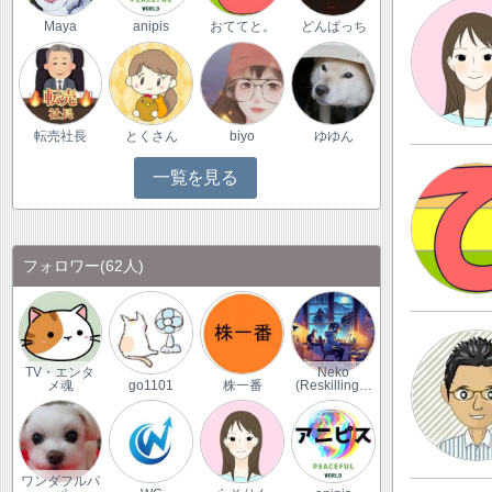
Maya
anipis
おててと。
どんぱっち
転売社長
とくさん
biyo
ゆゆん
一覧を見る
フォロワー
(62人)
TV・エンタ
Neko
メ魂
go1101
株一番
(Reskilling…
ワンダフルパ