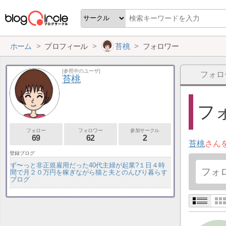
ホーム
プロフィール
苔桃
フォロワー
[参照中のユーザ]
フォロ
苔桃
フォ
フォロー
フォロワー
参加サークル
69
62
2
苔桃
さん
登録ブログ
ず〜っと非正規雇用だった40代主婦が起業?１日４時
間で月２０万円を稼ぎながら猫と夫とのんびり暮らす
ブログ