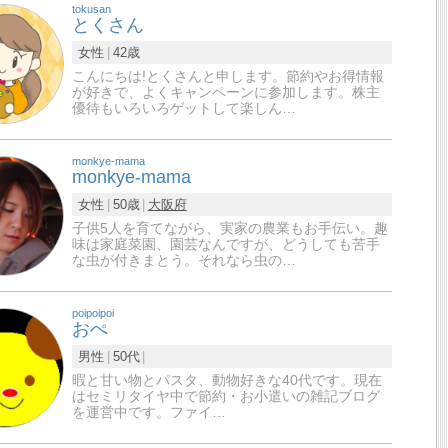
tokusan
とくさん
女性
42歳
こんにちは!とくさんと申します。節約やお得情報
が好きで、よくキャンペーンに参加します。株主
優待もいろいろゲットして楽しん…
monkye-mama
monkye-mama
女性
50歳
大阪府
子供5人を育てながら、実家の農業もお手伝い。趣
味は家庭菜園、園芸なんですが、どうしても苦手
な虫が付きまとう。それなら虫の…
poipoipoi
おぺ
男性
50代
暇と甘い物とパスタ、動物好きな40代です。現在
はセミリタイヤ中で節約・お小遣いの雑記ブログ
を運営中です。ファイ…