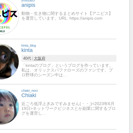
ymttsa83
anipis
動物・生き物に関するまとめサイト【アニピス】
を運営しています。URL: https://anipis.com
kinta_blog
kinta
40代
大阪府
「kintaのブログ」というブログを作っています。
私は、オリックスバファローズのファンです。プ
ロ野球のシーズン中は…
chiaki_next
Chiaki
近ごろ低浮上ぎみですみません(・・;)<2023年6月
19日>ネットワークビジネスとか副業に関するブロ
グを運営し…