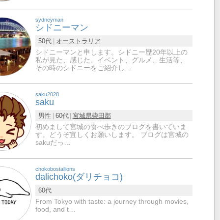
sydneyman
シドニーマン
50代
オーストラリア
シドニーマンと申します。シドニー歴20年以上の
私が見た、感じた、イベント、グルメ、生活等、
その時のシドニーをご紹介し…
saku2028
saku
男性
60代
宮城県
柴田郡
初めまして宮城の食べ歩きのブログを書いていま
す。どうぞ宜しくお願いします。 ブログは宮城の
sakuだっ…
chokobostallions
dalichoko(ダリチョコ)
60代
From Tokyo with taste: a journey through movies,
food, and t…