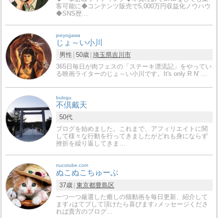
客可能に◆コンテンツ販売で5,000万円収益化ノウハウ
◆SNS歴…
joeyogawa
じょ～い小川
男性
50歳
埼玉県
吉川市
365日毎日が肉フェスの「ステーキ漂流記」をやってい
る映画ライターのじょ～い小川です。It's only R N' …
bulogu
不倶戴天
50代
ブログを始めました。これまで、アフィリエイトに関
して様々な行動を行ってきましたがどれも身にならず
挫折を繰り返してきま…
nucotube.com
ぬこぬこちゅーぶ
37歳
東京都
豊島区
一つ一つ厳選した癒しの猫動画を毎日更新、紹介して
ます♪はてブして頂けたら喜びます♪メッセージくださ
れば貴方のブログ…