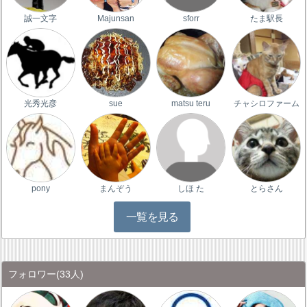
誠一文字
Majunsan
sforr
たま駅長
光秀光彦
sue
matsu teru
チャシロファーム
pony
まんぞう
しほ た
とらさん
一覧を見る
フォロワー
(33人)