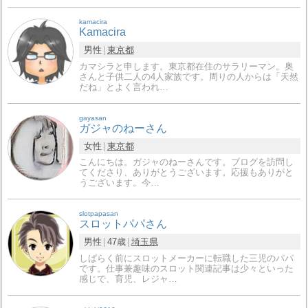
kamacira
Kamacira
男性
東京都
カマシラと申します。東京都在住のサラリーマン。奥
さんと子供二人の4人家族です。周りの人からは「天然
だね」とよく言われ…
gayasan
ガジャのねーさん
女性
東京都
こんにちは。ガジャのねーさんです。ブログを訪問し
てくださり、ありがとうございます。応援もありがと
うございます。今…
slotpapasan
スロットパパさん
男性
47歳
埼玉県
しばらく前にスロットメーカーに転職した三児のパパ
です。仕事兼趣味のスロット関連記事は少々といった
感じで、育児、レジャ…