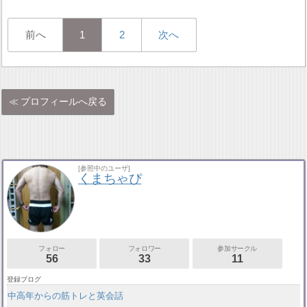
前へ
1
2
次へ
プロフィールへ戻る
[参照中のユーザ]
くまちゃぴ
フォロー
フォロワー
参加サークル
56
33
11
登録ブログ
中高年からの筋トレと英会話