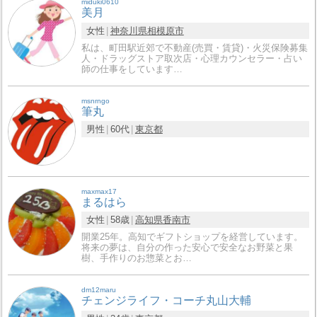
miduki0610
美月
女性
神奈川県
相模原市
私は、町田駅近郊で不動産(売買・賃貸)・火災保険募集
人・ドラッグストア取次店・心理カウンセラー・占い
師の仕事をしています…
msnrngo
筆丸
男性
60代
東京都
maxmax17
まるはら
女性
58歳
高知県
香南市
開業25年。高知でギフトショップを経営しています。
将来の夢は、自分の作った安心で安全なお野菜と果
樹、手作りのお惣菜とお…
dm12maru
チェンジライフ・コーチ丸山大輔