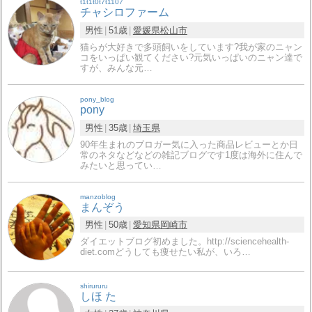
t1t1t0t7t1107
チャシロファーム
男性
51歳
愛媛県
松山市
猫らが大好きで多頭飼いをしています?我が家のニャン
コをいっぱい観てください?元気いっぱいのニャン達で
すが、みんな元…
pony_blog
pony
男性
35歳
埼玉県
90年生まれのブロガー気に入った商品レビューとか日
常のネタなどなどの雑記ブログです1度は海外に住んで
みたいと思ってい…
manzoblog
まんぞう
男性
50歳
愛知県
岡崎市
ダイエットブログ初めました。http://sciencehealth-
diet.comどうしても痩せたい私が、いろ…
shirururu
しほ た