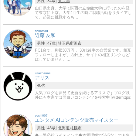
男性
34歳
東京都
山口県出身。大学で関西の立命館大学に行ったのを経
て東京に上京。大学4回生の時に就職活動をリタイアし
て、起業に挑戦するも…
snnomad
近藤 友和
男性
47歳
埼玉県
所沢市
PC1台で、月収30万円 。30代後半の自営業です。相互
フォローしますが、方針上、サイトの相互リンクなど
はしていません。…
usachannel
アリス
40代
人気ブログを夢見て更新を続けるアリスですブログ以
外にも本家では面白いコンテンツを模索中Twitterhttps:
…
yoshi007
エンタメ|AIコンテンツ販売マイスター
男性
48歳
北海道
札幌市
◆一撃必殺ライティング◆本質理解でSNSなしでも集