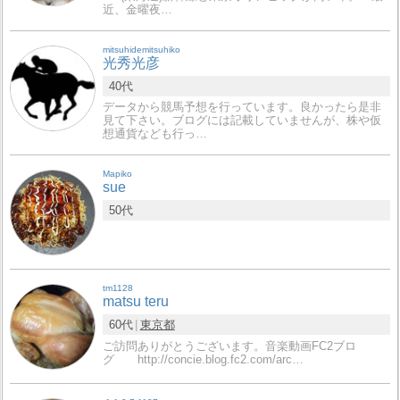
近、金曜夜…
mitsuhidemitsuhiko
光秀光彦
40代
データから競馬予想を行っています。良かったら是非
見て下さい。ブログには記載していませんが、株や仮
想通貨なども行っ…
Mapiko
sue
50代
tm1128
matsu teru
60代
東京都
ご訪問ありがとうございます。音楽動画FC2ブロ
グ http://concie.blog.fc2.com/arc…