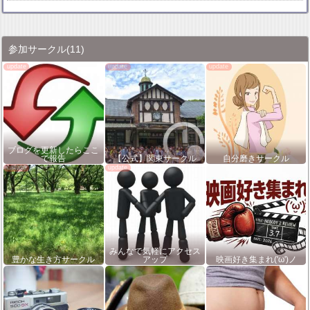
参加サークル
(11)
ブログを更新したらここ
で報告
【公式】関東サークル
自分磨きサークル
みんなで気軽にアクセス
豊かな生き方サークル
アップ
映画好き集まれ('ω')ノ