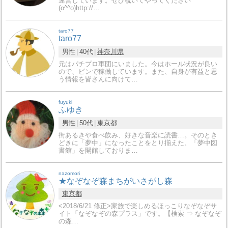
運営しています。ぜひ覗いてやってください
(o^^o)http://…
taro77
taro77
男性
40代
神奈川県
元はパチプロ軍団にいました。今はホール状況が良い
ので、ピンで稼働しています。また、自身が有益と思
う情報を皆さんに向けて…
fuyuki
ふゆき
男性
50代
東京都
街あるきや食べ飲み、好きな音楽に読書…。そのとき
どきに「夢中」になったことをとり揃えた、「夢中図
書館」を開館しておりま…
nazomori
★なぞなぞ森まちがいさがし森
東京都
<2018/6/21 修正>家族で楽しめるほっこりなぞなぞサ
イト「なぞなぞの森プラス」です。【検索 ⇒ なぞなぞ
の森…