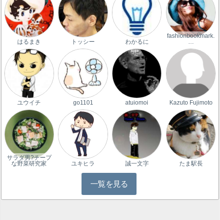
fashionbookmark.
はるまき
トッシー
わかるに
…
ユウイチ
go1101
atuiomoi
Kazuto Fujimoto
サラダ男?チープ
な野菜研究家
ユキヒラ
誠一文字
たま駅長
一覧を見る