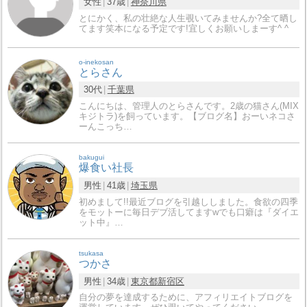
女性
37歳
神奈川県
とにかく、私の壮絶な人生覗いてみませんか?全て晒し
てます笑本になる予定です!宜しくお願いしまーす^ ^
o-inekosan
とらさん
30代
千葉県
こんにちは、管理人のとらさんです。2歳の猫さん(MIX
キジトラ)を飼っています。【ブログ名】おーいネコさ
ーんこっち…
bakugui
爆食い社長
男性
41歳
埼玉県
初めまして!!最近ブログを引越ししました。食欲の四季
をモットーに毎日デブ活してますwでも口癖は『ダイエ
ット中』…
tsukasa
つかさ
男性
34歳
東京都
新宿区
自分の夢を達成するために、アフィリエイトブログを