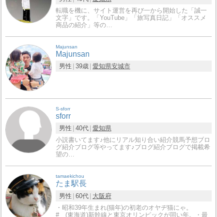
転職を機に、サイト運営を再び一から開始した「誠一
文字」です。「YouTube」「旅写真日記」「オススメ
商品の紹介」等の…
Majunsan
Majunsan
男性
39歳
愛知県
安城市
S-sforr
sforr
男性
40代
愛知県
小説書いてます♪他にリアル知り合い紹介競馬予想ブロ
グ紹介ブログ等やってます♪ブログ紹介ブログで掲載希
望の…
tamaekichou
たま駅長
男性
60代
大阪府
・昭和39年生まれ(猫年)の初老のオヤヂ猫にゃ。
# (東海道)新幹線と東京オリンピックが同い年。・最