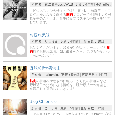
所有者：
真二＠MuscleWEB
更新：
4年前
更新回数：
1
…ビジネスマンのサイトです!『筋トレ・極真空手・ブ
ログ』をこよなく愛する
筋肉
ブロガーです!|筋トレや極
真空手のこと、また仕事に役立つスキルや情報を発信
しています。
お疲れ気味
所有者：
りょうま
更新：
4年前
更新回数：
10回
おはようございます。起きがけがはトレーニングの
筋
肉
痛でお疲れ気味。朝ご飯食べたら元気でるかな。今
日もがんばろ^_^
野球×理学療法士
所有者：
sakuraiku
更新：
5年前
更新回数：
141回
筋肉
の仕組みや動きの仕組み・からだの仕組みなど、
野球選手のためになる情報を、理学療法士の知識をフ
ル活用して発信していきます!
Blog Chronicle
所有者：
こーいち
更新：
5年前
更新回数：
12回
…グを書き(月3万PV)、6km走ります(月180km/サブ4達