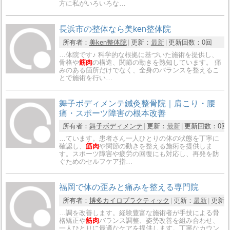
方に私がいろいろな…
長浜市の整体なら美ken整体院
所有者：
美ken整体院
更新：
最新
更新回数：
0回
…体院です♪ 科学的な根拠に基づいた施術を提供し、
骨格や
筋肉
の構造、関節の動きを熟知しています。 痛
みのある箇所だけでなく、全身のバランスを整えるこ
とで施術を行い…
舞子ボディメンテ鍼灸整骨院｜肩こり・腰
痛・スポーツ障害の根本改善
所有者：
舞子ボディメンテ
更新：
最新
更新回数：
0回
…ています。患者さん一人ひとりの体の状態を丁寧に
確認し、
筋肉
や関節の動きを整える施術を提供しま
す。スポーツ障害や疲労の回復にも対応し、再発を防
ぐためのセルフケア指…
福岡で体の歪みと痛みを整える専門院
所有者：
博多カイロプラクティック
更新：
最新
更新
…調を改善します。経験豊富な施術者が手技による骨
格矯正や
筋肉
バランス調整、姿勢改善を組み合わせ、
一人ひとりに最適なケアを提供します。丁寧なカウン