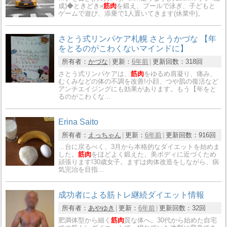
成)◆ときどき»
筋肉
を鍛え、プールで泳ぎ、子どもと
ゲームで遊び、添乗で1人置いてきます(休業中)。
さとう式リンパケア札幌 さとうかづな 【年
をとるのがこわくないマインドに】
所有者：
かづな
更新：
6年前
更新回数：
318回
さとう式リンパケアは、
筋肉
をゆるめ肩凝り、痛み、
むくみなどの体の不調を改善!小顔、つや肌の復活など
アンチエイジングにも効果があります。もう【年をと
るのがこわくな…
Erina Saito
所有者：
えっちゃん
更新：
6年前
更新回数：
916回
…台に戻るべく、3月から本格的なダイエットを始めま
した。
筋肉
をほどよく鍛えた、美ボディに近づくため
頑張ります!30歳女子。まずは肉体改造をしながら、病
気完治を目指…
成功者による筋トレ継続ダイエット情報
所有者：
あやゆき
更新：
6年前
更新回数：
32回
肥満体型から細く
筋肉
質な体へ。30代から始めた自宅