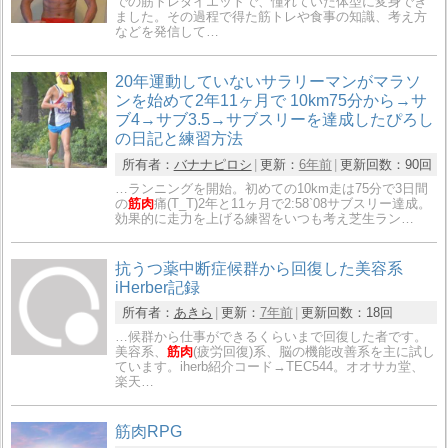
での筋トレダイエットで、憧れていた体型に変身でき
ました。その過程で得た筋トレや食事の知識、考え方
などを発信して…
20年運動していないサラリーマンがマラソ
ンを始めて2年11ヶ月で 10km75分から→サ
ブ4→サブ3.5→サブスリーを達成したぴろし
の日記と練習方法
所有者：
バナナピロシ
更新：
6年前
更新回数：
90回
…ランニングを開始。初めての10km走は75分で3日間
の
筋肉
痛(T_T)2年と11ヶ月で2:58`08サブスリー達成。
効果的に走力を上げる練習をいつも考え芝生ラン…
抗うつ薬中断症候群から回復した美容系
iHerber記録
所有者：
あきら
更新：
7年前
更新回数：
18回
…候群から仕事ができるくらいまで回復した者です。
美容系、
筋肉
(疲労回復)系、脳の機能改善系を主に試し
ています。iherb紹介コード→TEC544。オオサカ堂、
楽天…
筋肉RPG