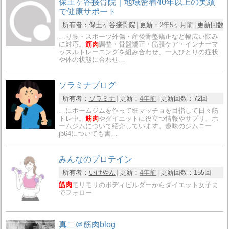
保土ヶ谷接骨院｜地域密着40年以上の実績
で健康サポート
所有者：
保土ヶ谷接骨院
更新：
2年5ヶ月前
更新回数
…り腰・スポーツ外傷・産後骨盤矯正など幅広い悩み
に対応。
筋肉
調整・骨盤矯正・筋膜ケア・インナーマ
ッスルトレーニングを組み合わせ、一人ひとりの症状
や体の状態に合わせ…
ソラミナブログ
所有者：
ソラミナ
更新：
4年前
更新回数：
72回
…にホームジムを作って細マッチョを目指して日々筋
トレ中。
筋肉
やダイエットに役立つ情報やサプリ、ホ
ームジムについて紹介しています。趣味のジムニー
jb64についても書…
みんなのプロテイン
所有者：
いけやん
更新：
4年前
更新回数：
155回
筋肉
モリモリのボディビルダーからダイエット女子ま
でフォロー
真二＠筋肉blog