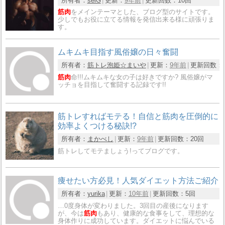
所有者：
seiG
更新：
9年前
更新回数：
10回
筋肉
をメインテーマとした、ブログ型のサイトです。
少しでもお役に立てる情報を発信出来る様に頑張りま
す。
ムキムキ目指す風俗嬢の日々奮闘
所有者：
筋トレ泡姫☆まいや
更新：
9年前
更新回数：
筋肉
命!!!ムキムキな女の子は好きですか? 風俗嬢がマ
ッチョを目指して奮闘する記録です!!
筋トレすればモテる！自信と筋肉を圧倒的に
効率よくつける秘訣!?
所有者：
まかべし
更新：
9年前
更新回数：
20回
筋トレしてモテましょう!ってブログです。
痩せたい方必見！人気ダイエット方法ご紹介
所有者：
yurika
更新：
10年前
更新回数：
5回
…0度身体が変わりました。3回目の産後になります
が、今は
筋肉
もあり、健康的な食事をして、理想的な
身体作りに成功しています。ダイエットに悩んでいる