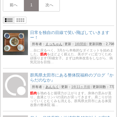
前へ
1
次へ
日常を独自の目線で笑い飛ばしていきます
ー！
所有者：
えっちゃん
更新：
1時間前
更新回数：
2,798
…台に戻るべく、3月から本格的なダイエットを始めま
した。
筋肉
をほどよく鍛えた、美ボディに近づくため
頑張ります!30歳女子。まずは肉体改造をしながら、病
気完治を目指…
群馬県太田市にある整体院福粋のブログ『か
らだのなか』
所有者：
あんらく
更新：
1年11ヶ月前
更新回数：
77回
筋肉
を弛めると循環力が上がります。身体の歪みが直
り、血液とリンパの流れが戻ってきます。肩こりが治
っていくとむくみも消える。群馬県太田市にある体質
改善の整体院 福…