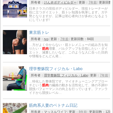
所有者：
けん＠ボディビルダー
更新：
7年前
更新回数
日本クラスの現役ボディビルダー、現役トレーナーが
役に立つダイエット、筋トレ知識を執筆します。ガチ
勢となりますが、記事は初心者向けが多めになるよう
にしています!
東京筋トレ
所有者：
ryo
更新：
7年前
更新回数：
84回
…方がよく分からない・筋トレメニューの組み方を知
りたい・
筋肉
増量、バルクアップを目指したい・ダイ
エット、減量したいなど、このような人に合った目的
や情報をどんどん発…
理学整躰院フィジカル・Labo
所有者：
理学整躰院 フィジカル・Labo
更新：
7年前
…特化した整体院です。マイオチューニングアプロー
チという
筋肉
の繊維の動きを活性化して、体の不調や
競技パフォーマンスの向上を行っています。ファンラ
イドから競技レベル…
筋肉系人妻のベトナム日記
所有者：
マッスルワイフ
更新：
8年前
更新回数：
12回