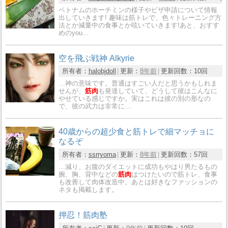
ベトナムのホーチミンの様子やビザ申請について情報
出していきます! 趣味は筋トレで、色々トレーニング方
法とか減量中の食事とか呟いていきます!あと、おすす
めのyou…
空を飛ぶ戦神 Alkyrie
所有者：
halobjdoll
更新：
8年前
更新回数：
10回
…神の意味です。普通はすごい人だと思うかもしれま
せんが、
筋肉
も発達していて、どうして彼はこんなに
やせている感じですか。実はこれは彼の別の形なの
で、彼の武力は非常に…
40歳からの超少食と筋トレで細マッチョに
なるぞ
所有者：
ssrryoma
更新：
8年前
更新回数：
57回
…減り、お腹のダイエットに成功もやはり男たるもの
腕、胸、背中などの
筋肉
はつけたいので筋トレ、食事
も改善して肉体改造中。あとは好きなファッションの
ネタも掲載します。
押忍！筋肉塾